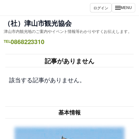
内
ログイン
MENU
容
を
（社）津山市観光協会
ス
津山市内観光地のご案内やイベント情報等わかりやすくお伝えします。
キ
0868223310
ッ
TEL
プ
記事がありません
該当する記事がありません。
基本情報