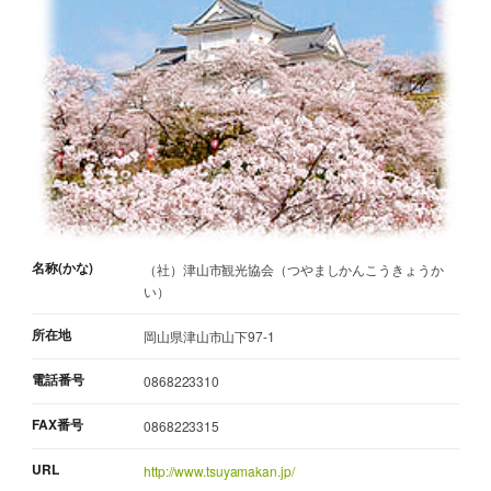
名称(かな)
（社）津山市観光協会（つやましかんこうきょうか
い）
所在地
岡山県津山市山下97-1
電話番号
0868223310
FAX番号
0868223315
URL
http://www.tsuyamakan.jp/