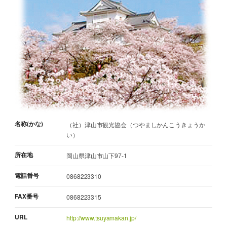
名称(かな)
（社）津山市観光協会（つやましかんこうきょうか
い）
所在地
岡山県津山市山下97-1
電話番号
0868223310
FAX番号
0868223315
URL
http://www.tsuyamakan.jp/