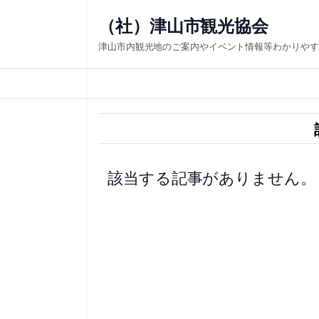
内
（社）津山市観光協会
容
津山市内観光地のご案内やイベント情報等わかりやす
を
ス
キ
ッ
プ
該当する記事がありません。