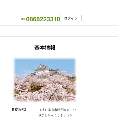
0868223310
ログイン
TEL
基本情報
名称(かな)
（社）津山市観光協会（つ
やましかんこうきょうか