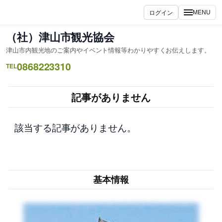
内
ログイン
MENU
容
を
（社）津山市観光協会
ス
津山市内観光地のご案内やイベント情報等わかりやすくお伝えします。
キ
0868223310
ッ
TEL
プ
記事がありません
該当する記事がありません。
基本情報