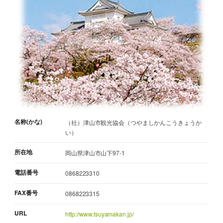
名称(かな)
（社）津山市観光協会（つやましかんこうきょうか
い）
所在地
岡山県津山市山下97-1
電話番号
0868223310
FAX番号
0868223315
URL
http://www.tsuyamakan.jp/