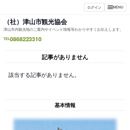
内
ログイン
MENU
容
を
（社）津山市観光協会
ス
津山市内観光地のご案内やイベント情報等わかりやすくお伝えします。
キ
0868223310
ッ
TEL
プ
記事がありません
該当する記事がありません。
基本情報