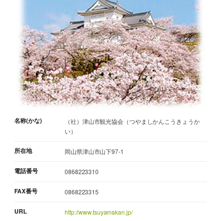
名称(かな)
（社）津山市観光協会（つやましかんこうきょうか
い）
所在地
岡山県津山市山下97-1
電話番号
0868223310
FAX番号
0868223315
URL
http://www.tsuyamakan.jp/