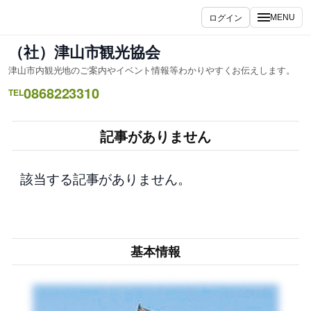
内
ログイン
MENU
容
を
（社）津山市観光協会
ス
津山市内観光地のご案内やイベント情報等わかりやすくお伝えします。
キ
0868223310
ッ
TEL
プ
記事がありません
該当する記事がありません。
基本情報