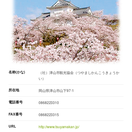
名称(かな)
（社）津山市観光協会（つやましかんこうきょうか
い）
所在地
岡山県津山市山下97-1
電話番号
0868223310
FAX番号
0868223315
URL
http://www.tsuyamakan.jp/