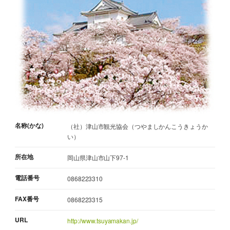
名称(かな)
（社）津山市観光協会（つやましかんこうきょうか
い）
所在地
岡山県津山市山下97-1
電話番号
0868223310
FAX番号
0868223315
URL
http://www.tsuyamakan.jp/