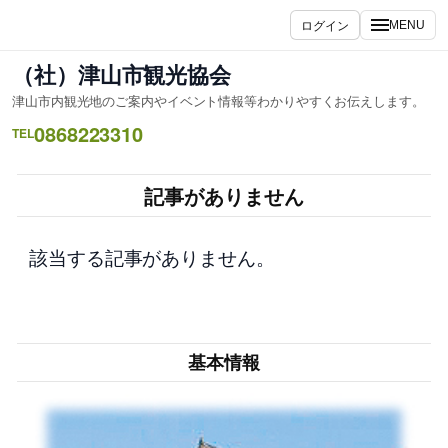
内
ログイン
MENU
容
を
（社）津山市観光協会
ス
津山市内観光地のご案内やイベント情報等わかりやすくお伝えします。
キ
0868223310
ッ
TEL
プ
記事がありません
該当する記事がありません。
基本情報