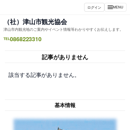
内
ログイン
MENU
容
を
（社）津山市観光協会
ス
津山市内観光地のご案内やイベント情報等わかりやすくお伝えします。
キ
0868223310
ッ
TEL
プ
記事がありません
該当する記事がありません。
基本情報