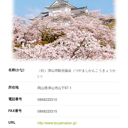
名称(かな)
（社）津山市観光協会（つやましかんこうきょうか
い）
所在地
岡山県津山市山下97-1
電話番号
0868223310
FAX番号
0868223315
URL
http://www.tsuyamakan.jp/