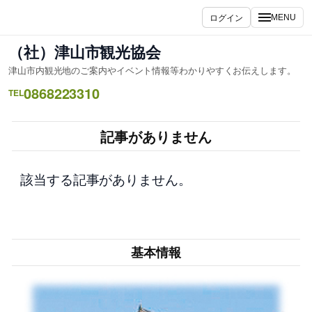
内
ログイン
MENU
容
を
（社）津山市観光協会
ス
津山市内観光地のご案内やイベント情報等わかりやすくお伝えします。
キ
0868223310
ッ
TEL
プ
記事がありません
該当する記事がありません。
基本情報