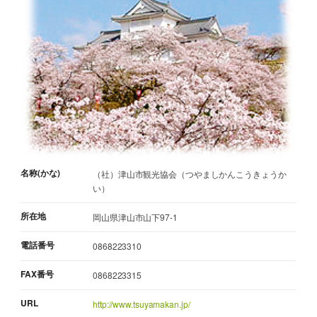
名称(かな)
（社）津山市観光協会（つやましかんこうきょうか
い）
所在地
岡山県津山市山下97-1
電話番号
0868223310
FAX番号
0868223315
URL
http://www.tsuyamakan.jp/