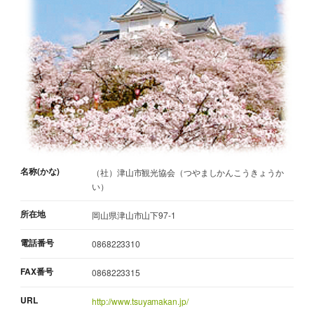
名称(かな)
（社）津山市観光協会（つやましかんこうきょうか
い）
所在地
岡山県津山市山下97-1
電話番号
0868223310
FAX番号
0868223315
URL
http://www.tsuyamakan.jp/