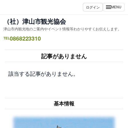
内
ログイン
MENU
容
を
（社）津山市観光協会
ス
津山市内観光地のご案内やイベント情報等わかりやすくお伝えします。
キ
0868223310
ッ
TEL
プ
記事がありません
該当する記事がありません。
基本情報