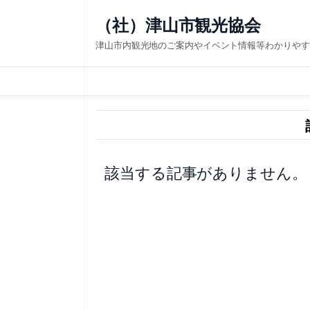
内
（社）津山市観光協会
容
津山市内観光地のご案内やイベント情報等わかりやす
を
ス
キ
ッ
プ
該当する記事がありません。