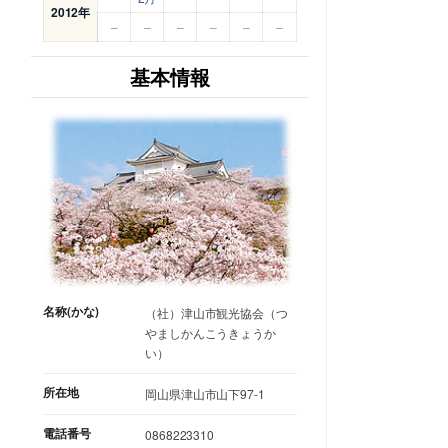
2012年
–
–
–
–
–
–
基本情報
名称(かな)
（社）津山市観光協会（つ
やましかんこうきょうか
い）
所在地
岡山県津山市山下97-1
電話番号
0868223310