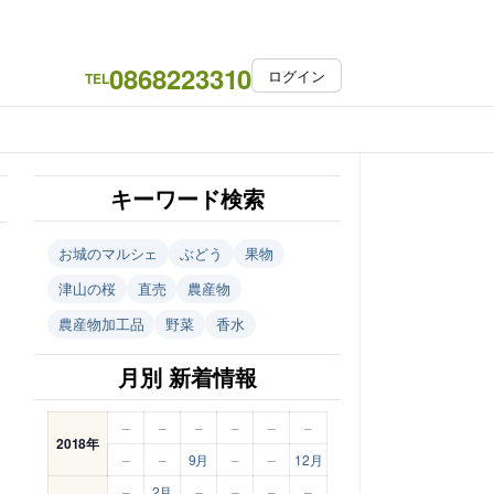
0868223310
ログイン
TEL
キーワード検索
お城のマルシェ
ぶどう
果物
津山の桜
直売
農産物
農産物加工品
野菜
香水
月別 新着情報
–
–
–
–
–
–
2018年
–
–
9月
–
–
12月
–
2月
–
–
–
–