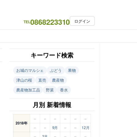
0868223310
ログイン
TEL
キーワード検索
お城のマルシェ
ぶどう
果物
津山の桜
直売
農産物
農産物加工品
野菜
香水
月別 新着情報
–
–
–
–
–
–
2018年
–
–
9月
–
–
12月
–
2月
–
–
–
–