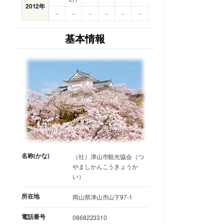
2012年
–
–
–
–
–
–
基本情報
名称(かな)
（社）津山市観光協会（つ
やましかんこうきょうか
い）
所在地
岡山県津山市山下97-1
電話番号
0868223310