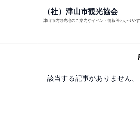
内
（社）津山市観光協会
容
津山市内観光地のご案内やイベント情報等わかりやす
を
ス
キ
ッ
プ
該当する記事がありません。