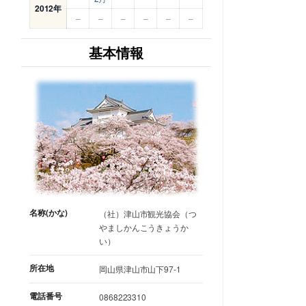
2012年
–
–
–
–
–
–
基本情報
名称(かな)
（社）津山市観光協会（つ
やましかんこうきょうか
い）
所在地
岡山県津山市山下97-1
電話番号
0868223310