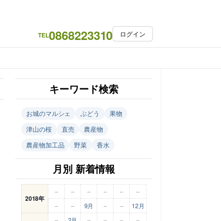
0868223310
ログイン
TEL
キーワード検索
お城のマルシェ
ぶどう
果物
津山の桜
直売
農産物
農産物加工品
野菜
香水
月別 新着情報
–
–
–
–
–
–
2018年
–
–
9月
–
–
12月
–
2月
–
–
–
–