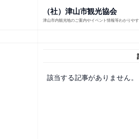
内
（社）津山市観光協会
容
津山市内観光地のご案内やイベント情報等わかりやす
を
ス
キ
ッ
プ
該当する記事がありません。