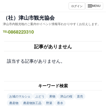
内
ログイン
MENU
容
を
（社）津山市観光協会
ス
津山市内観光地のご案内やイベント情報等わかりやすくお伝えします。
キ
0868223310
ッ
TEL
プ
記事がありません
該当する記事がありません。
キーワード検索
お城のマルシェ
ぶどう
果物
津山の桜
直売
農産物
農産物加工品
野菜
香水