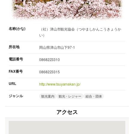
名称(かな)
（社）津山市観光協会（つやましかんこうきょうか
い）
所在地
岡山県津山市山下97-1
電話番号
0868223310
FAX番号
0868223315
URL
http://www.tsuyamakan.jp/
ジャンル
観光案内
観光・レジャー
組合・団体
アクセス